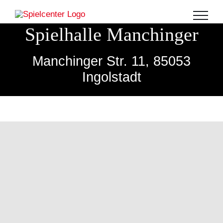
Zum
ZURÜCK ZU DEN STANDORTEN
Inhalt
Spielhalle Manchinger
springen
Manchinger Str. 11, 85053
Ingolstadt